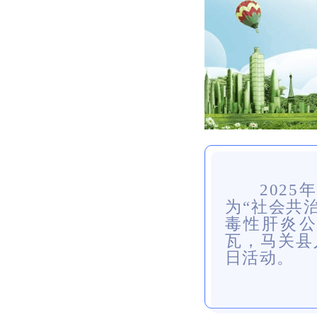
202
为“社会共
毒性肝炎公
瓦，马关县
日活动。