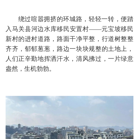
绕过喧嚣拥挤的环城路，轻轻一转，便踏
入马关县河边水库移民安置村——元宝坡移民
新村的进村道路，路面干净平整，行道树整整
齐齐，郁郁葱葱，路边一块块规整的土地上，
人们正辛勤地挥洒汗水，清风拂过，一片绿意
盎然，生机勃勃。